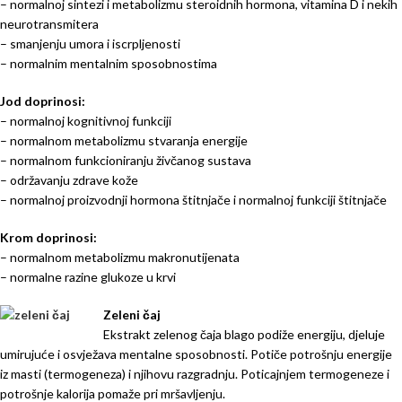
– normalnoj sintezi i metabolizmu steroidnih hormona, vitamina D i nekih
neurotransmitera
– smanjenju umora i iscrpljenosti
– normalnim mentalnim sposobnostima
Jod doprinosi:
– normalnoj kognitivnoj funkciji
– normalnom metabolizmu stvaranja energije
– normalnom funkcioniranju živčanog sustava
– održavanju zdrave kože
– normalnoj proizvodnji hormona štitnjače i normalnoj funkciji štitnjače
Krom doprinosi:
– normalnom metabolizmu makronutijenata
– normalne razine glukoze u krvi
Zeleni čaj
Ekstrakt zelenog čaja blago podiže energiju, djeluje
umirujuće i osvježava mentalne sposobnosti. Potiče potrošnju energije
iz masti (termogeneza) i njihovu razgradnju. Poticajnjem termogeneze i
potrošnje kalorija pomaže pri mršavljenju.