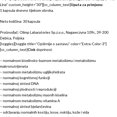
Line” custom_height=”30″][vc_column_text]
Uputa za primjenu:
1 kapsula dnevno tijekom obroka.
Neto količina: 30 kapsula
Proizvođač: Olimp Labaratories Sp.z.o.o., Nagawczyna 109c, 39-200
Debica, Poljska
[toggles][toggle title=”Opširnije o sastavu” color=”Extra-Color-3″]
[vc_column_text]
Cink
doprinosi:
– normalnom kiselinsko-baznom metabolizmu i metabolizmu
makronutrijenata
– normalnom metabolizmu ugljikohidrata
– normalnoj kognitivnoj funkciji
– normalnoj sintezi DNA
– normalnoj plodnosti i reprodukciji
– normalnom metabolizmu masnih kiselina
– normalnom metabolizmu vitamina A
– normalnoj sintezi bjelančevina
– održavanju normalnih kostiju, kose, noktiju, kože i vida