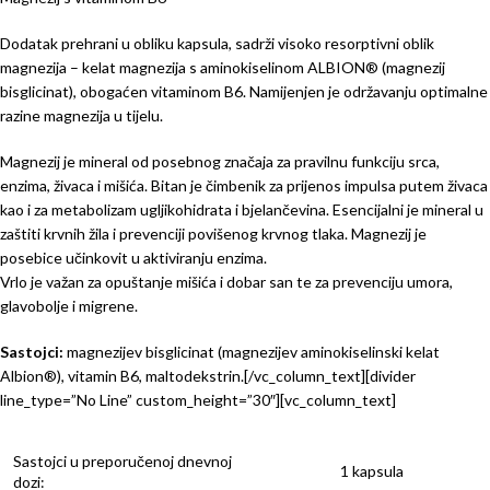
Dodatak prehrani u obliku kapsula, sadrži visoko resorptivni oblik
magnezija – kelat magnezija s aminokiselinom ALBION® (magnezij
bisglicinat), obogaćen vitaminom B6. Namijenjen je održavanju optimalne
razine magnezija u tijelu.
Magnezij je mineral od posebnog značaja za pravilnu funkciju srca,
enzima, živaca i mišića. Bitan je čimbenik za prijenos impulsa putem živaca
kao i za metabolizam ugljikohidrata i bjelančevina. Esencijalni je mineral u
zaštiti krvnih žila i prevenciji povišenog krvnog tlaka. Magnezij je
posebice učinkovit u aktiviranju enzima.
Vrlo je važan za opuštanje mišića i dobar san te za prevenciju umora,
glavobolje i migrene.
Sastojci:
magnezijev bisglicinat (magnezijev aminokiselinski kelat
Albion®), vitamin B6, maltodekstrin.[/vc_column_text][divider
line_type=”No Line” custom_height=”30″][vc_column_text]
Sastojci u preporučenoj dnevnoj
1 kapsula
dozi: