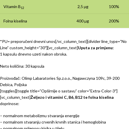
Vitamin B
2,5 µg
100%
12
Folna kiselina
400 µg
200%
*PU= preporučeni dnevni unos[/vc_column_text][divider line_type=”No
Line” custom_height=”30″][vc_column_text]
Uputa za primjenu:
1 kapsulu dnevno uzeti nakon obroka.
Neto količina: 30 kapsula
Proizvođač: Olimp Labaratories Sp.z.o.o., Nagawczyna 109c, 39-200
Debica, Poljska
[toggles][toggle title=”Opširnije o sastavu” color=”Extra-Color-3″]
[vc_column_text]
Željezo i vitamini C, B6, B12 te folna kiselina
doprinose:
– normalnom metabolizmu stvaranja energije
– normalnom stvaranju crvenih krvnih stanica i hemoglobina
– normalnom prijenosu kisika u tijelu