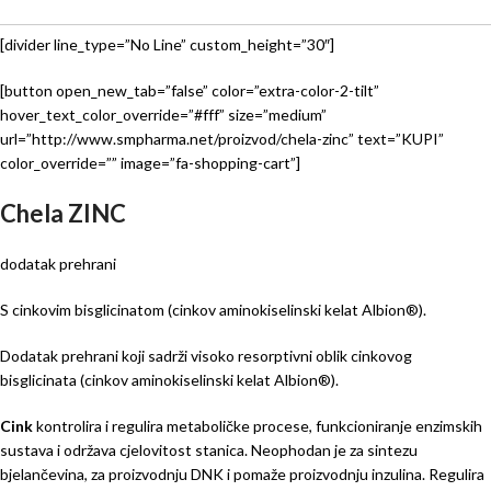
[divider line_type=”No Line” custom_height=”30″]
[button open_new_tab=”false” color=”extra-color-2-tilt”
hover_text_color_override=”#fff” size=”medium”
url=”http://www.smpharma.net/proizvod/chela-zinc” text=”KUPI”
color_override=”” image=”fa-shopping-cart”]
Chela ZINC
dodatak prehrani
S cinkovim bisglicinatom (cinkov aminokiselinski kelat Albion®).
Dodatak prehrani koji sadrži visoko resorptivni oblik cinkovog
bisglicinata (cinkov aminokiselinski kelat Albion®).
Cink
kontrolira i regulira metaboličke procese, funkcioniranje enzimskih
sustava i održava cjelovitost stanica. Neophodan je za sintezu
bjelančevina, za proizvodnju DNK i pomaže proizvodnju inzulina. Regulira