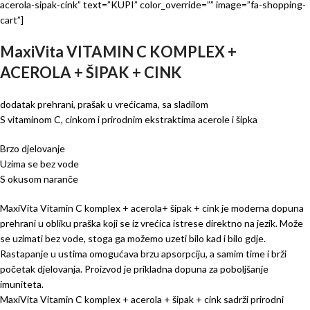
acerola-sipak-cink” text=”KUPI” color_override=”” image=”fa-shopping-
cart”]
MaxiVita VITAMIN C KOMPLEX +
ACEROLA + ŠIPAK + CINK
dodatak prehrani, prašak u vrećicama, sa sladilom
S vitaminom C, cinkom i prirodnim ekstraktima acerole i šipka
Brzo djelovanje
Uzima se bez vode
S okusom naranče
MaxiVita Vitamin C komplex + acerola+ šipak + cink je moderna dopuna
prehrani u obliku praška koji se iz vrećica istrese direktno na jezik. Može
se uzimati bez vode, stoga ga možemo uzeti bilo kad i bilo gdje.
Rastapanje u ustima omogućava brzu apsorpciju, a samim time i brži
početak djelovanja. Proizvod je prikladna dopuna za poboljšanje
imuniteta.
MaxiVita Vitamin C komplex + acerola + šipak + cink sadrži prirodni