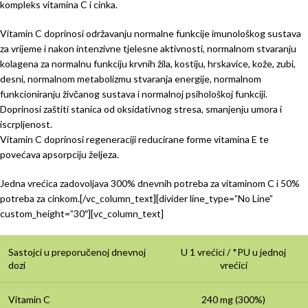
kompleks vitamina C i cinka.
Vitamin C doprinosi održavanju normalne funkcije imunološkog sustava
za vrijeme i nakon intenzivne tjelesne aktivnosti, normalnom stvaranju
kolagena za normalnu funkciju krvnih žila, kostiju, hrskavice, kože, zubi,
desni, normalnom metabolizmu stvaranja energije, normalnom
funkcioniranju živčanog sustava i normalnoj psihološkoj funkciji.
Doprinosi zaštiti stanica od oksidativnog stresa, smanjenju umora i
iscrpljenost.
Vitamin C doprinosi regeneraciji reducirane forme vitamina E te
povećava apsorpciju željeza.
Jedna vrećica zadovoljava 300% dnevnih potreba za vitaminom C i 50%
potreba za cinkom.[/vc_column_text][divider line_type=”No Line”
custom_height=”30″][vc_column_text]
Sastojci u preporučenoj dnevnoj
U 1 vrećici / *PU u jednoj
dozi
vrećici
Vitamin C
240 mg (300%)