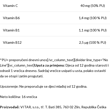
Vitamin C
40 mg (50% PU)
Vitamin B6
1,4 mg (100 % PU)
Vitamin B1
1,1 mg (100 % PU)
Vitamin B12
2,5 µg (100 % PU)
*PU= preporučeni dnevni unos[/vc_column_text][divider line_type=”No
Line”][vc_column_text]
Uputa za primjenu:
Djeca od 12 godina starosti i
odrasli 1 vrećica dnevno. Sadržaj vrećice usipati u usta, polako ostaviti
da se otopi i zatim progutati.
Upozorenje: Ne preporučuje se djeci mlađoj od 12 godina.
Neto količina: 16 vrećica
Proizvođač:
VITAR, s.r.o., tř. T. Bati 385, 763 02 Zlín, Republika Češka