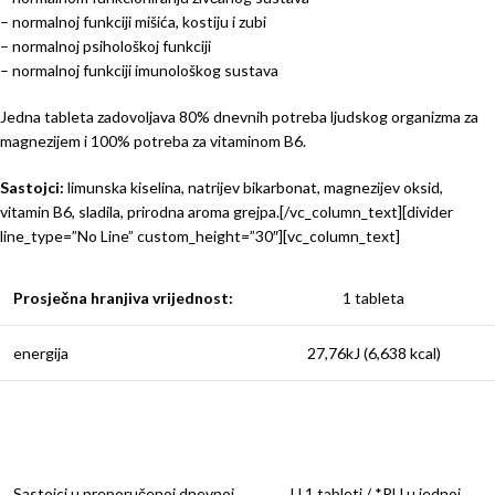
– normalnoj funkciji mišića, kostiju i zubi
– normalnoj psihološkoj funkciji
– normalnoj funkciji imunološkog sustava
Jedna tableta zadovoljava 80% dnevnih potreba ljudskog organizma za
magnezijem i 100% potreba za vitaminom B6.
Sastojci:
limunska kiselina, natrijev bikarbonat, magnezijev oksid,
vitamin B6, sladila, prirodna aroma grejpa.[/vc_column_text][divider
line_type=”No Line” custom_height=”30″][vc_column_text]
Prosječna hranjiva vrijednost:
1 tableta
energija
27,76kJ (6,638 kcal)
Sastojci u preporučenoj dnevnoj
U 1 tableti / *PU u jednoj