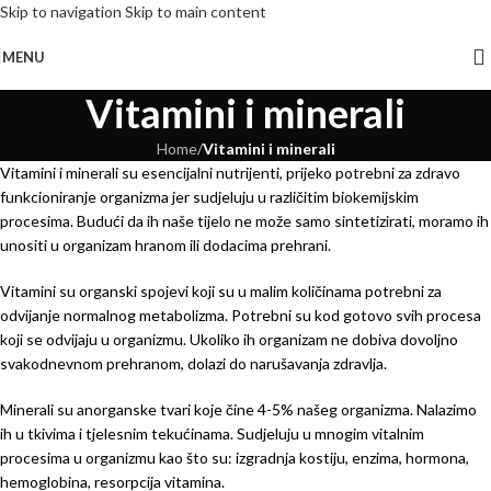
Skip to navigation
Skip to main content
MENU
Vitamini i minerali
Home
/
Vitamini i minerali
Vitamini i minerali su esencijalni nutrijenti, prijeko potrebni za zdravo
funkcioniranje organizma jer sudjeluju u različitim biokemijskim
procesima. Budući da ih naše tijelo ne može samo sintetizirati, moramo ih
unositi u organizam hranom ili dodacima prehrani.
Vitamini su organski spojevi koji su u malim količinama potrebni za
odvijanje normalnog metabolizma. Potrebni su kod gotovo svih procesa
koji se odvijaju u organizmu. Ukoliko ih organizam ne dobiva dovoljno
svakodnevnom prehranom, dolazi do narušavanja zdravlja.
Minerali su anorganske tvari koje čine 4-5% našeg organizma. Nalazimo
ih u tkivima i tjelesnim tekućinama. Sudjeluju u mnogim vitalnim
procesima u organizmu kao što su: izgradnja kostiju, enzima, hormona,
hemoglobina, resorpcija vitamina.