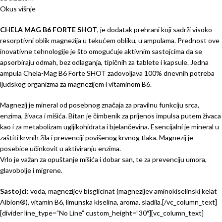
Okus višnje
CHELA MAG B6 FORTE SHOT
, je dodatak prehrani koji sadrži visoko
resorptivni oblik magnezija u tekućem obliku, u ampulama. Prednost ove
inovativne tehnologije je što omogućuje aktivnim sastojcima da se
apsorbiraju odmah, bez odlaganja, tipičnih za tablete i kapsule. Jedna
ampula Chela-Mag B6 Forte SHOT zadovoljava 100% dnevnih potreba
ljudskog organizma za magnezijem i vitaminom B6.
Magnezij je mineral od posebnog značaja za pravilnu funkciju srca,
enzima, živaca i mišića. Bitan je čimbenik za prijenos impulsa putem živaca
kao i za metabolizam ugljikohidrata i bjelančevina. Esencijalni je mineral u
zaštiti krvnih žila i prevenciji povišenog krvnog tlaka. Magnezij je
posebice učinkovit u aktiviranju enzima.
Vrlo je važan za opuštanje mišića i dobar san, te za prevenciju umora,
glavobolje i migrene.
Sastojci:
voda, magnezijev bisglicinat (magnezijev aminokiselinski kelat
Albion®), vitamin B6, limunska kiselina, aroma, sladila.[/vc_column_text]
[divider line_type=”No Line” custom_height=”30″][vc_column_text]