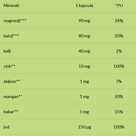
Minerali:
1 kapsula
*PU
magnezij***
90 mg
24%
kalcij***
80 mg
10%
kalij
40 mg
2%
cink**
10 mg
100%
željezo**
1 mg
7%
mangan**
1 mg
50%
bakar**
1 mg
15%
jod
150 µg
100%