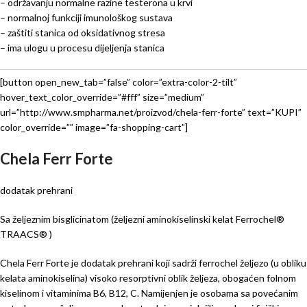
– održavanju normalne razine testerona u krvi
– normalnoj funkciji imunološkog sustava
– zaštiti stanica od oksidativnog stresa
– ima ulogu u procesu dijeljenja stanica
[button open_new_tab=”false” color=”extra-color-2-tilt”
hover_text_color_override=”#fff” size=”medium”
url=”http://www.smpharma.net/proizvod/chela-ferr-forte” text=”KUPI”
color_override=”” image=”fa-shopping-cart”]
Chela Ferr Forte
dodatak prehrani
Sa željeznim bisglicinatom (željezni aminokiselinski kelat Ferrochel®
TRAACS® )
Chela Ferr Forte je dodatak prehrani koji sadrži ferrochel željezo (u obliku
kelata aminokiselina) visoko resorptivni oblik željeza, obogaćen folnom
kiselinom i vitaminima B6, B12, C. Namijenjen je osobama sa povećanim