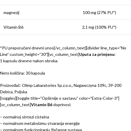
magnezij
100 mg (27% PU*)
Vitamin B6
2,1 mg (100% PU*)
*PU preporučeni dnevni unos[/vc_column_text][divider line_type=”No
Line” custom_height=”30″][vc_column_text]
Uputa za primjenu:
1 kapsulu dnevno nakon obroka.
Neto količina: 30 kapsula
Proizvođač: Olimp Labaratories Sp.z.o.o., Nagawczyna 109c, 39-200
Debica, Poljska
[toggles][toggle title=”Opširnije o sastavu” color=”Extra-Color-3″]
[vc_column_text]
Vitamin B6
doprinosi:
– normalnoj sintezi cisteina
– normalnom metabolzmu stvaranja energije
– normalnom funkcioniranju živčanog sustava