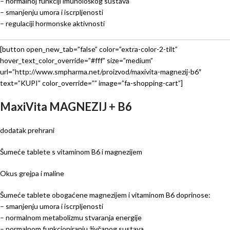
– normalnoj funkciji imunološkog sustava
– smanjenju umora i iscrpljenosti
– regulaciji hormonske aktivnosti
[button open_new_tab=”false” color=”extra-color-2-tilt”
hover_text_color_override=”#fff” size=”medium”
url=”http://www.smpharma.net/proizvod/maxivita-magnezij-b6″
text=”KUPI” color_override=”” image=”fa-shopping-cart”]
MaxiVita MAGNEZIJ + B6
dodatak prehrani
Šumeće tablete s vitaminom B6 i magnezijem
Okus grejpa i maline
Šumeće tablete obogaćene magnezijem i vitaminom B6 doprinose:
– smanjenju umora i iscrpljenosti
– normalnom metabolizmu stvaranja energije
– normalnom funkcioniranju živčanog sustava