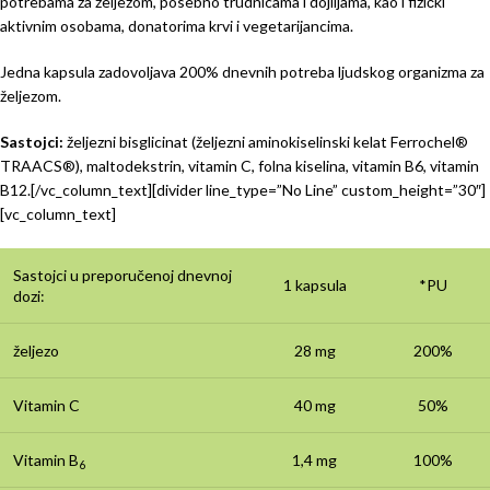
potrebama za željezom, posebno trudnicama i dojiljama, kao i fizički
aktivnim osobama, donatorima krvi i vegetarijancima.
Jedna kapsula zadovoljava 200% dnevnih potreba ljudskog organizma za
željezom.
Sastojci:
željezni bisglicinat (željezni aminokiselinski kelat Ferrochel®
TRAACS®), maltodekstrin, vitamin C, folna kiselina, vitamin B6, vitamin
B12.[/vc_column_text][divider line_type=”No Line” custom_height=”30″]
[vc_column_text]
Sastojci u preporučenoj dnevnoj
1 kapsula
*PU
dozi:
željezo
28 mg
200%
Vitamin C
40 mg
50%
Vitamin B
1,4 mg
100%
6