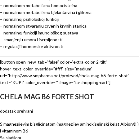
– normalnom metabolizmu homocisteina
– normalnom metabolizmu bjelančevina i glikena
– normalnoj psihološkoj funkciji
– normalnom stvaranju crvenih krvnih stanica
– normalnoj funkciji imunološkog sustava
– smanjenju umora i iscrpljenosti
– regulaciji hormonske aktivnosti
[button open_new_tab=”false” color=”extra-color-2-tilt”
hover_text_color_override=”#fff” size=”medium”
url=”http://www.smpharma.net/proizvod/chela-mag-b6-forte-shot”
text=”KUPI” color_override=”” image=”fa-shopping-cart”]
CHELA MAG B6 FORTE SHOT
dodatak prehrani
S magnezijevim bisglicinatom (magnezijev aminokiselinski kelat Albion® )
i vitaminom B6
Sa sladilom