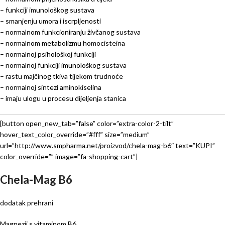
– funkciji imunološkog sustava
– smanjenju umora i iscrpljenosti
– normalnom funkcioniranju živčanog sustava
– normalnom metabolizmu homocisteina
– normalnoj psihološkoj funkciji
– normalnoj funkciji imunološkog sustava
– rastu majčinog tkiva tijekom trudnoće
– normalnoj sintezi aminokiselina
– imaju ulogu u procesu dijeljenja stanica
[button open_new_tab=”false” color=”extra-color-2-tilt”
hover_text_color_override=”#fff” size=”medium”
url=”http://www.smpharma.net/proizvod/chela-mag-b6″ text=”KUPI”
color_override=”” image=”fa-shopping-cart”]
Chela-Mag B6
dodatak prehrani
Magnezij s vitaminom B6