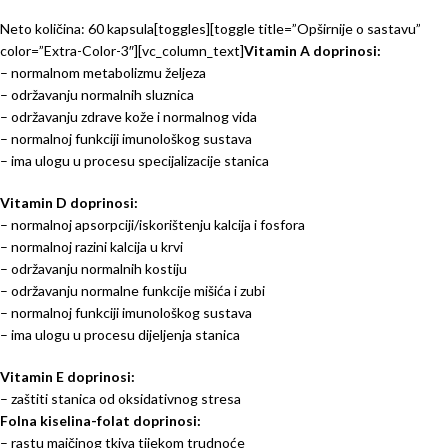
Neto količina: 60 kapsula[toggles][toggle title=”Opširnije o sastavu”
color=”Extra-Color-3″][vc_column_text]
Vitamin A doprinosi:
– normalnom metabolizmu željeza
– održavanju normalnih sluznica
– održavanju zdrave kože i normalnog vida
– normalnoj funkciji imunološkog sustava
– ima ulogu u procesu specijalizacije stanica
Vitamin D doprinosi:
– normalnoj apsorpciji/iskorištenju kalcija i fosfora
– normalnoj razini kalcija u krvi
– održavanju normalnih kostiju
– održavanju normalne funkcije mišića i zubi
– normalnoj funkciji imunološkog sustava
– ima ulogu u procesu dijeljenja stanica
Vitamin E doprinosi:
– zaštiti stanica od oksidativnog stresa
Folna kiselina-folat doprinosi:
– rastu majčinog tkiva tijekom trudnoće