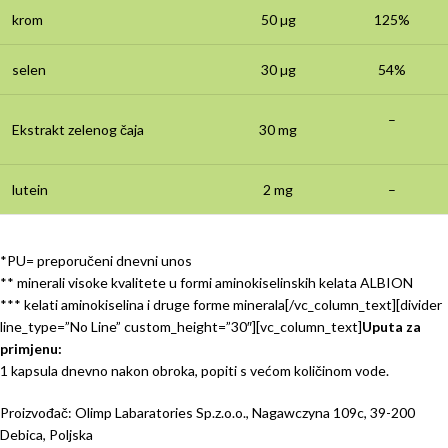
krom
50 µg
125%
selen
30 µg
54%
–
Ekstrakt zelenog čaja
30 mg
lutein
2 mg
–
*PU= preporučeni dnevni unos
** minerali visoke kvalitete u formi aminokiselinskih kelata ALBION
*** kelati aminokiselina i druge forme minerala[/vc_column_text][divider
line_type=”No Line” custom_height=”30″][vc_column_text]
Uputa za
primjenu:
1 kapsula dnevno nakon obroka, popiti s većom količinom vode.
Proizvođač: Olimp Labaratories Sp.z.o.o., Nagawczyna 109c, 39-200
Debica, Poljska