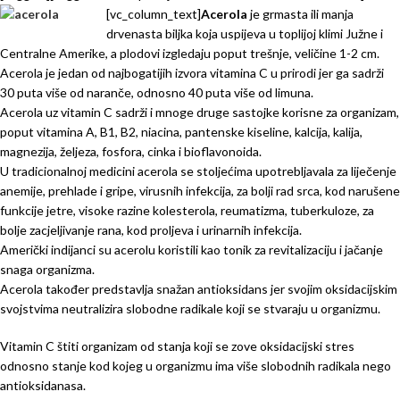
[vc_column_text]
Acerola
je grmasta ili manja
drvenasta biljka koja uspijeva u toplijoj klimi Južne i
Centralne Amerike, a plodovi izgledaju poput trešnje, veličine 1-2 cm.
Acerola je jedan od najbogatijih izvora vitamina C u prirodi jer ga sadrži
30 puta više od naranče, odnosno 40 puta više od limuna.
Acerola uz vitamin C sadrži i mnoge druge sastojke korisne za organizam,
poput vitamina A, B1, B2, niacina, pantenske kiseline, kalcija, kalija,
magnezija, željeza, fosfora, cinka i bioflavonoida.
U tradicionalnoj medicini acerola se stoljećima upotrebljavala za liječenje
anemije, prehlade i gripe, virusnih infekcija, za bolji rad srca, kod narušene
funkcije jetre, visoke razine kolesterola, reumatizma, tuberkuloze, za
bolje zacjeljivanje rana, kod proljeva i urinarnih infekcija.
Američki indijanci su acerolu koristili kao tonik za revitalizaciju i jačanje
snaga organizma.
Acerola također predstavlja snažan antioksidans jer svojim oksidacijskim
svojstvima neutralizira slobodne radikale koji se stvaraju u organizmu.
Vitamin C štiti organizam od stanja koji se zove oksidacijski stres
odnosno stanje kod kojeg u organizmu ima više slobodnih radikala nego
antioksidanasa.