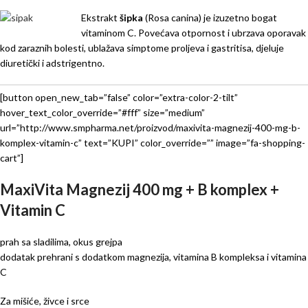
Ekstrakt
šipka
(Rosa canina) je izuzetno bogat
vitaminom C. Povećava otpornost i ubrzava oporavak
kod zaraznih bolesti, ublažava simptome proljeva i gastritisa, djeluje
diuretički i adstrigentno.
[button open_new_tab=”false” color=”extra-color-2-tilt”
hover_text_color_override=”#fff” size=”medium”
url=”http://www.smpharma.net/proizvod/maxivita-magnezij-400-mg-b-
komplex-vitamin-c” text=”KUPI” color_override=”” image=”fa-shopping-
cart”]
MaxiVita Magnezij 400 mg + B komplex +
Vitamin C
prah sa sladilima, okus grejpa
dodatak prehrani s dodatkom magnezija, vitamina B kompleksa i vitamina
C
Za mišiće, živce i srce