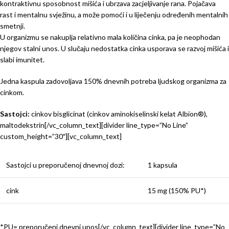
kontraktivnu sposobnost mišića i ubrzava zacjeljivanje rana. Pojačava
rast i mentalnu svježinu, a može pomoći i u liječenju određenih mentalnih
smetnji.
U organizmu se nakuplja relativno mala količina cinka, pa je neophodan
njegov stalni unos. U slučaju nedostatka cinka usporava se razvoj mišića i
slabi imunitet.
Jedna kaspula zadovoljava 150% dnevnih potreba ljudskog organizma za
cinkom.
Sastojci:
cinkov bisglicinat (cinkov aminokiselinski kelat Albion®),
maltodekstrin[/vc_column_text][divider line_type=”No Line”
custom_height=”30″][vc_column_text]
Sastojci u preporučenoj dnevnoj dozi:
1 kapsula
cink
15 mg (150% PU*)
*PU= preporučeni dnevni unos[/vc_column_text][divider line_type=”No