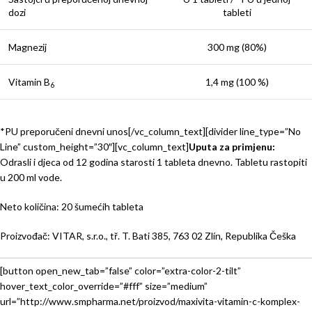
dozi
tableti
Magnezij
300 mg (80%)
Vitamin B
1,4 mg (100 %)
6
*PU preporučeni dnevni unos[/vc_column_text][divider line_type=”No
Line” custom_height=”30″][vc_column_text]
Uputa za primjenu:
Odrasli i djeca od 12 godina starosti 1 tableta dnevno. Tabletu rastopiti
u 200 ml vode.
Neto količina: 20 šumećih tableta
Proizvođač: VITAR, s.r.o., tř. T. Bati 385, 763 02 Zlín, Republika Češka
[button open_new_tab=”false” color=”extra-color-2-tilt”
hover_text_color_override=”#fff” size=”medium”
url=”http://www.smpharma.net/proizvod/maxivita-vitamin-c-komplex-