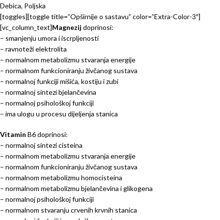
Debica, Poljska
[toggles][toggle title=”Opširnije o sastavu” color=”Extra-Color-3″]
[vc_column_text]
Magnezij
doprinosi:
– smanjenju umora i iscrpljenosti
– ravnoteži elektrolita
– normalnom metabolizmu stvaranja energije
– normalnom funkcioniranju živčanog sustava
– normalnoj funkciji mišića, kostiju i zubi
– normalnoj sintezi bjelančevina
– normalnoj psihološkoj funkciji
– ima ulogu u procesu dijeljenja stanica
Vitamin
B6 doprinosi:
– normalnoj sintezi cisteina
– normalnom metabolizmu stvaranja energije
– normalnom funkcioniranju živčanog sustava
– normalnom metabolizmu homocisteina
– normalnom metabolizmu bjelančevina i glikogena
– normalnoj psihološkoj funkciji
– normalnom stvaranju crvenih krvnih stanica