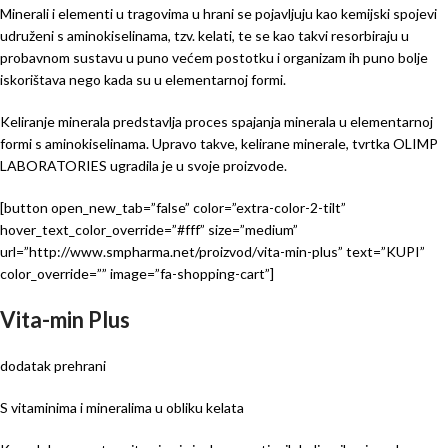
Minerali i elementi u tragovima u hrani se pojavljuju kao kemijski spojevi
udruženi s aminokiselinama, tzv. kelati, te se kao takvi resorbiraju u
probavnom sustavu u puno većem postotku i organizam ih puno bolje
iskorištava nego kada su u elementarnoj formi.
Keliranje minerala predstavlja proces spajanja minerala u elementarnoj
formi s aminokiselinama. Upravo takve, kelirane minerale, tvrtka OLIMP
LABORATORIES ugradila je u svoje proizvode.
[button open_new_tab=”false” color=”extra-color-2-tilt”
hover_text_color_override=”#fff” size=”medium”
url=”http://www.smpharma.net/proizvod/vita-min-plus” text=”KUPI”
color_override=”” image=”fa-shopping-cart”]
Vita-min Plus
dodatak prehrani
S vitaminima i mineralima u obliku kelata