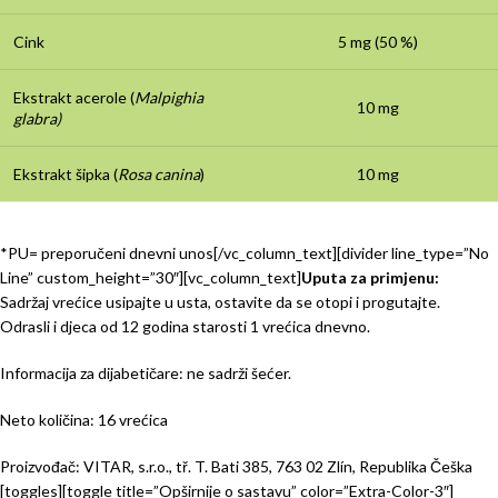
Cink
5 mg (50 %)
Ekstrakt acerole (
Malpighia
10 mg
glabra)
Ekstrakt šipka (
Rosa canina
)
10 mg
*PU= preporučeni dnevni unos[/vc_column_text][divider line_type=”No
Line” custom_height=”30″][vc_column_text]
Uputa za primjenu:
Sadržaj vrećice usipajte u usta, ostavite da se otopi i progutajte.
Odrasli i djeca od 12 godina starosti 1 vrećica dnevno.
Informacija za dijabetičare: ne sadrži šećer.
Neto količina: 16 vrećica
Proizvođač: VITAR, s.r.o., tř. T. Bati 385, 763 02 Zlín, Republika Češka
[toggles][toggle title=”Opširnije o sastavu” color=”Extra-Color-3″]