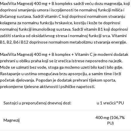
MaxiVita Magnezij 400 mg + B kompleks sadrži veću dozu magnezija, koji
doprinosi smanjenju umora i iscrpljenosti te normalnoj funkciji mišića i
živčanog sustava. Sadrži vitamin C koji doprinosi normalnom stvaranju
kolagena za normalnu funkciju hrskavice, kostiju i kože te doprinosi
normalnoj funkciji imunološkog sustava. Sadrži vitamin B1 koji doprinosi
zaštiti stanica od oksidativnog stresa i normalnoj funkciji srca. Vitamini
B1, B2, B6 i B12 doprinose normalnom metabolizmu stvaranja energije.
MaxiVita Magnezij 400 mg + B komplex + Vitamin C je moderni dodatak
prehrani u obliku praha koji se iz vrećica istrese neposredno na jezik.
Može se uzimati bez vode, stoga ga možemo uzeti bilo kad i bilo gdje.
Rastapanje u ustima omogućava brzu apsorpciju, a samim time i brži
početak djelovanja. Pogodan je dodatak prehrani tijekom sporta,
prekomjerne tjelesne aktivnosti i psihičke napetosti.
Sastojci u preporučenoj dnevnoj dozi:
u 1 vrećici/*PU
400 mg (106,7%
Magnezij
PU)