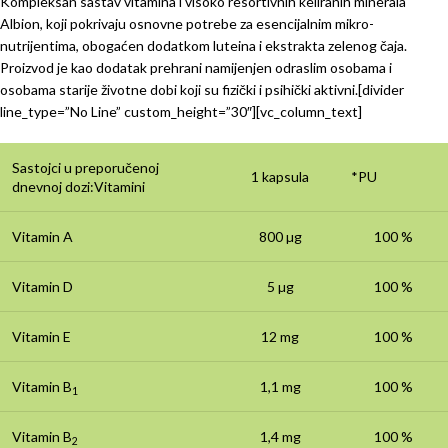
Kompleksan sastav vitamina i visoko resortivnih keliranih minerala
Albion, koji pokrivaju osnovne potrebe za esencijalnim mikro-
nutrijentima, obogaćen dodatkom luteina i ekstrakta zelenog čaja.
Proizvod je kao dodatak prehrani namijenjen odraslim osobama i
osobama starije životne dobi koji su fizički i psihički aktivni.[divider
line_type=”No Line” custom_height=”30″][vc_column_text]
Sastojci u preporučenoj
1 kapsula
*PU
dnevnoj dozi:Vitamini
Vitamin A
800 µg
100 %
Vitamin D
5 µg
100 %
Vitamin E
12 mg
100 %
Vitamin B
1,1 mg
100 %
1
Vitamin B
1,4 mg
100 %
2