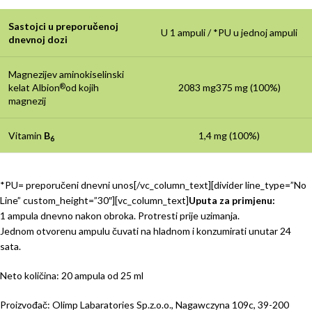
Sastojci u preporučenoj
U 1 ampuli / *PU u jednoj ampuli
dnevnoj dozi
Magnezijev aminokiselinski
kelat Albion
od kojih
2083 mg375 mg (100%)
®
magnezij
Vitamin
B
1,4 mg (100%)
6
*PU= preporučeni dnevni unos[/vc_column_text][divider line_type=”No
Line” custom_height=”30″][vc_column_text]
Uputa za primjenu:
1 ampula dnevno nakon obroka. Protresti prije uzimanja.
Jednom otvorenu ampulu čuvati na hladnom i konzumirati unutar 24
sata.
Neto količina: 20 ampula od 25 ml
Proizvođač: Olimp Labaratories Sp.z.o.o., Nagawczyna 109c, 39-200