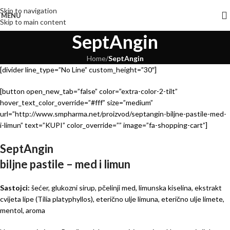
Skip to navigation
MENU
Skip to main content
SeptAngin
Home
/
SeptAngin
[divider line_type=”No Line” custom_height=”30″]
[button open_new_tab=”false” color=”extra-color-2-tilt”
hover_text_color_override=”#fff” size=”medium”
url=”http://www.smpharma.net/proizvod/septangin-biljne-pastile-med-
i-limun” text=”KUPI” color_override=”” image=”fa-shopping-cart”]
SeptAngin
biljne pastile – med i limun
Sastojci:
šećer, glukozni sirup, pčelinji med, limunska kiselina, ekstrakt
cvijeta lipe (Tilia platyphyllos), eterično ulje limuna, eterično ulje limete,
mentol, aroma