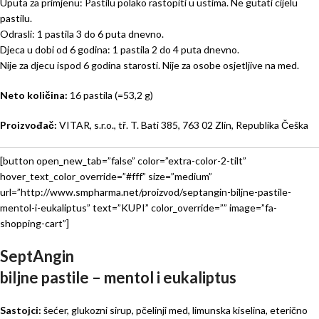
Uputa za primjenu: Pastilu polako rastopiti u ustima. Ne gutati cijelu
pastilu.
Odrasli: 1 pastila 3 do 6 puta dnevno.
Djeca u dobi od 6 godina: 1 pastila 2 do 4 puta dnevno.
Nije za djecu ispod 6 godina starosti. Nije za osobe osjetljive na med.
Neto količina:
16 pastila (=53,2 g)
Proizvođač:
VITAR, s.r.o., tř. T. Bati 385, 763 02 Zlín, Republika Češka
[button open_new_tab=”false” color=”extra-color-2-tilt”
hover_text_color_override=”#fff” size=”medium”
url=”http://www.smpharma.net/proizvod/septangin-biljne-pastile-
mentol-i-eukaliptus” text=”KUPI” color_override=”” image=”fa-
shopping-cart”]
SeptAngin
biljne pastile – mentol i eukaliptus
Sastojci:
šećer, glukozni sirup, pčelinji med, limunska kiselina, eterično