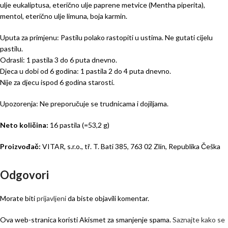
ulje eukaliptusa, eterično ulje paprene metvice (Mentha piperita),
mentol, eterično ulje limuna, boja karmin.
Uputa za primjenu: Pastilu polako rastopiti u ustima. Ne gutati cijelu
pastilu.
Odrasli: 1 pastila 3 do 6 puta dnevno.
Djeca u dobi od 6 godina: 1 pastila 2 do 4 puta dnevno.
Nije za djecu ispod 6 godina starosti.
Upozorenja: Ne preporučuje se trudnicama i dojiljama.
Neto količina:
16 pastila (=53,2 g)
Proizvođač:
VITAR, s.r.o., tř. T. Bati 385, 763 02 Zlín, Republika Češka
Odgovori
Morate biti
prijavljeni
da biste objavili komentar.
Ova web-stranica koristi Akismet za smanjenje spama.
Saznajte kako se